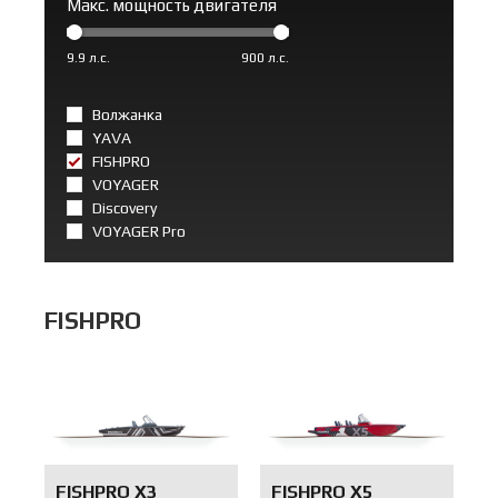
Макс. мощность двигателя
9.9 л.с.
900 л.с.
Волжанка
YAVA
FISHPRO
VOYAGER
Discovery
VOYAGER Pro
FISHPRO
FISHPRO X3
FISHPRO X5