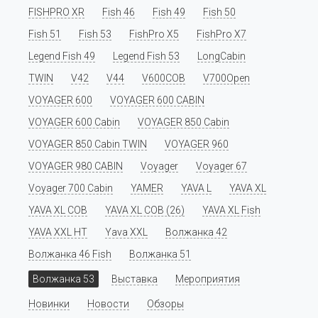
FISHPRO XR
Fish 46
Fish 49
Fish 50
Fish 51
Fish 53
FishPro X5
FishPro X7
Legend Fish 49
Legend Fish 53
LongCabin
TWIN
V42
V44
V600COB
V700Open
VOYAGER 600
VOYAGER 600 CABIN
VOYAGER 600 Cabin
VOYAGER 850 Cabin
VOYAGER 850 Cabin TWIN
VOYAGER 960
VOYAGER 980 CABIN
Voyager
Voyager 67
Voyager 700 Cabin
YAMER
YAVA L
YAVA XL
YAVA XL COB
YAVA XL COB (26)
YAVA XL Fish
YAVA XXL HT
Yava XXL
Волжанка 42
Волжанка 46 Fish
Волжанка 51
Волжанка 53
Выставка
Мероприятия
Новинки
Новости
Обзоры