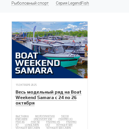
Рыболовный спорт
Серия LegendFish
15 ОКТЯБРЯ 2025
Весь модельный ряд на Boat
Weekend Samara с 24 по 26
октября
ВЫСТАВКА
МЕРОПРИЯТИЯ
55COB
850CABIN
DISCOVERY 650
FISHPRO X3
FISH 46
FISH 50
FISHPRO X5
FISHPRO
X7
LONGCABIN
V42
VOYAGER 600
VOYAGER 600 CABIN
VOYAGER 600 CABIN