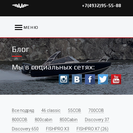
+7(4932)95-55-88
МЕНЮ
Блог
Мы в социальных сетях:
Все подряд
46 classic
55COB
700COB
800COB
800cabin
850Cabin
Discovery 37
Discovery 650
FISHPRO X3
FISHPRO X7 (26)