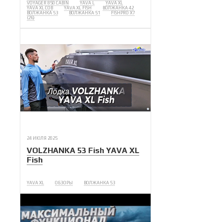
VOYAGER 850 CABIN
YAVA L
YAVA XL
YAVA XL COB
YAVA XL FISH
ВОЛЖАНКА 42
ВОЛЖАНКА 53
ВОЛЖАНКА 51
FISHPRO X7
(26)
24 ИЮЛЯ 2025
VOLZHANKA 53 Fish YAVA XL
Fish
YAVA XL
ОБЗОРЫ
ВОЛЖАНКА 53