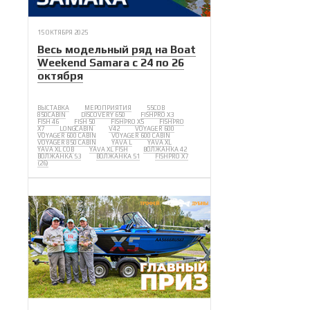
15 ОКТЯБРЯ 2025
Весь модельный ряд на Boat
Weekend Samara с 24 по 26
октября
ВЫСТАВКА
МЕРОПРИЯТИЯ
55COB
850CABIN
DISCOVERY 650
FISHPRO X3
FISH 46
FISH 50
FISHPRO X5
FISHPRO
X7
LONGCABIN
V42
VOYAGER 600
VOYAGER 600 CABIN
VOYAGER 600 CABIN
VOYAGER 850 CABIN
YAVA L
YAVA XL
YAVA XL COB
YAVA XL FISH
ВОЛЖАНКА 42
ВОЛЖАНКА 53
ВОЛЖАНКА 51
FISHPRO X7
(26)