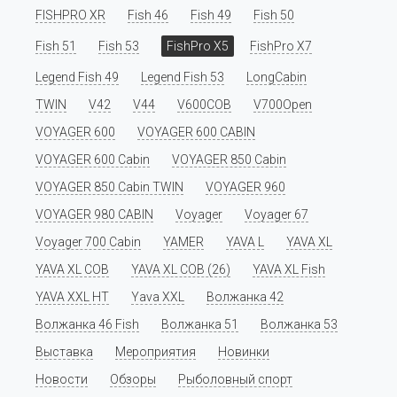
FISHPRO XR
Fish 46
Fish 49
Fish 50
Fish 51
Fish 53
FishPro X5
FishPro X7
Legend Fish 49
Legend Fish 53
LongCabin
TWIN
V42
V44
V600COB
V700Open
VOYAGER 600
VOYAGER 600 CABIN
VOYAGER 600 Cabin
VOYAGER 850 Cabin
VOYAGER 850 Cabin TWIN
VOYAGER 960
VOYAGER 980 CABIN
Voyager
Voyager 67
Voyager 700 Cabin
YAMER
YAVA L
YAVA XL
YAVA XL COB
YAVA XL COB (26)
YAVA XL Fish
YAVA XXL HT
Yava XXL
Волжанка 42
Волжанка 46 Fish
Волжанка 51
Волжанка 53
Выставка
Мероприятия
Новинки
Новости
Обзоры
Рыболовный спорт