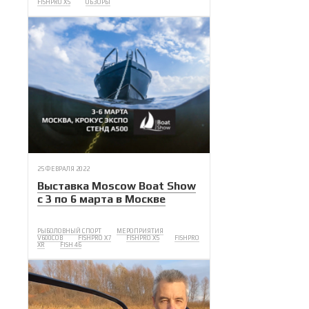
FISHPRO X5
ОБЗОРЫ
25 ФЕВРАЛЯ 2022
Выставка Moscow Boat Show
с 3 по 6 марта в Москве
РЫБОЛОВНЫЙ СПОРТ
МЕРОПРИЯТИЯ
V600COB
FISHPRO X7
FISHPRO X5
FISHPRO
XR
FISH 46