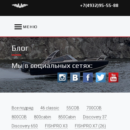
+7(4932)95-55-88
МЕНЮ
Блог
Мы в социальных сетях:
Все подряд
46 classic
55COB
700COB
800COB
800cabin
850Cabin
Discovery 37
Discovery 650
FISHPRO X3
FISHPRO X7 (26)