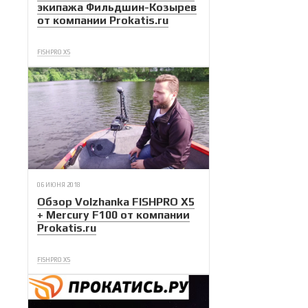
экипажа Фильдшин-Козырев
от компании Prokatis.ru
FISHPRO X5
06 ИЮНЯ 2018
Обзор Volzhanka FISHPRO X5
+ Mercury F100 от компании
Prokatis.ru
FISHPRO X5